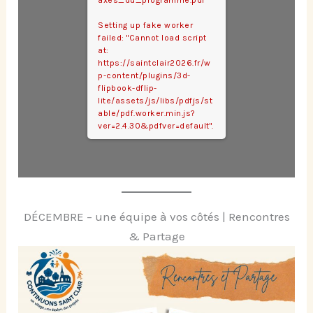
axes_du_programme.pdf
Setting up fake worker
failed: "Cannot load script
at:
https://saintclair2026.fr/w
p-content/plugins/3d-
flipbook-dflip-
lite/assets/js/libs/pdfjs/st
able/pdf.worker.min.js?
ver=2.4.30&pdfver=default".
DÉCEMBRE – une équipe à vos côtés | Rencontres
& Partage