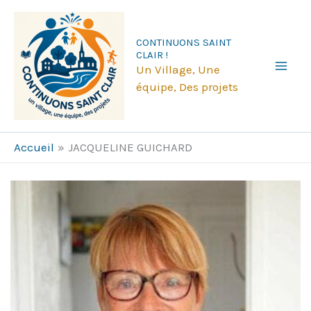
Aller
au
CONTINUONS SAINT
contenu
CLAIR !
Un Village, Une
équipe, Des projets
Accueil
JACQUELINE GUICHARD